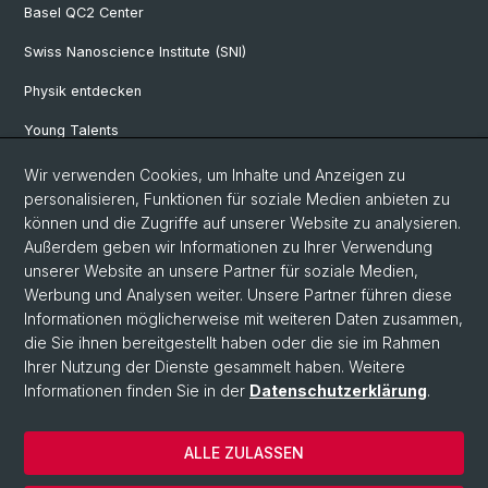
Basel QC2 Center
Swiss Nanoscience Institute (SNI)
Physik entdecken
Young Talents
Studieninteressierte
Wir verwenden Cookies, um Inhalte und Anzeigen zu
personalisieren, Funktionen für soziale Medien anbieten zu
SNF & ERC Candidates
können und die Zugriffe auf unserer Website zu analysieren.
Außerdem geben wir Informationen zu Ihrer Verwendung
Physik Bibliothek
unserer Website an unsere Partner für soziale Medien,
Documents & Leaflets
Werbung und Analysen weiter. Unsere Partner führen diese
Informationen möglicherweise mit weiteren Daten zusammen,
die Sie ihnen bereitgestellt haben oder die sie im Rahmen
Ihrer Nutzung der Dienste gesammelt haben. Weitere
© Universität Basel
Informationen finden Sie in der
Datenschutzerklärung
.
Datenschutzerklärung
Naturwissenschaftliche Fakultät
ALLE ZULASSEN
Home