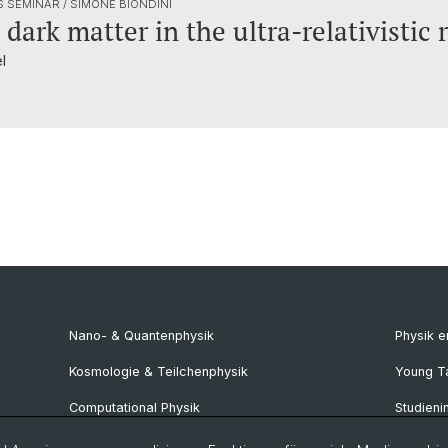
 SEMINAR / SIMONE BIONDINI
dark matter in the ultra-relativistic
l
Nano- & Quantenphysik
Physik 
Kosmologie & Teilchenphysik
Young T
Computational Physik
Studieni
NCCR SPIN
SNF & E