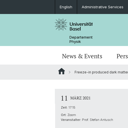
English
Administrative Services
Departement
Physik
News & Events
Per
Freeze-in produced dark matter i
Seminare & Kolloquien
Nano- & Quantenphysik
Bachelor Physik
tunBasel
Administrative Dienste
NCCR SPIN
Schülerstudium
Management
11
MÄRZ 2021
Basel QC2 Zentrum
Honors Track im Bachelor
Dokumente & Merkblätter
Zeit:
17:15
Ort:
Zoom
Scientific Advisory Board
Veranstalter:
Prof. Stefan Antusch