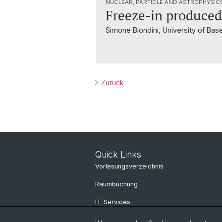
NUCLEAR, PARTICLE AND ASTROPHYSICS
Freeze-in produced 
Simone Biondini, University of Base
Zurück
Quick Links
Vorlesungsverzeichnis
Raumbuchung
IT-Services
Online Services