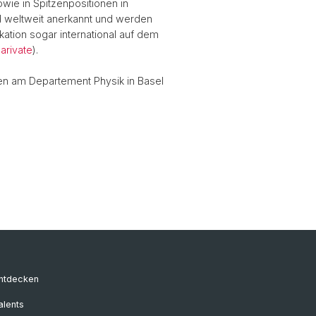
wie in Spitzenpositionen in
nd weltweit anerkannt und werden
ikation sogar international auf dem
larivate
).
ten am Departement Physik in Basel
entdecken
alents