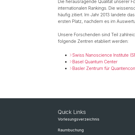
Die herausragende Qualität unserer Fo
internationalen Rankings. Die wissens
häufig zitiert. Im Jahr 2013 landete da
ersten Platz, nachdem es im Auswertu
Unsere Forschenden sind Teil zahlreic
folgende Zentren etabliert werden:
Swiss Nanoscience Institute (
Basel Quantum Center
Basler Zentrum für Quantenco
Quick Links
Vorlesungsverzeichnis
Raumbuchung