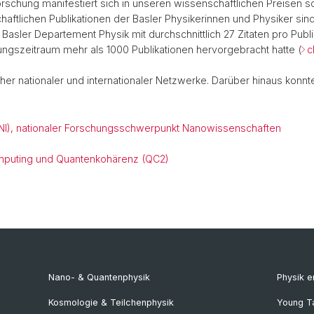
rschung manifestiert sich in unseren wissenschaftlichen Preisen so
chaftlichen Publikationen der Basler Physikerinnen und Physiker si
s Basler Departement Physik mit durchschnittlich 27 Zitaten pro Publ
ngszeitraum mehr als 1000 Publikationen hervorgebracht hatte (
c
her nationaler und internationaler Netzwerke. Darüber hinaus konn
SNI), nationaler Forschungsschwerpunkt Nanowissenschaften
mputing und Quantenkohärenz (QC2)
Nano- & Quantenphysik
Physik 
Kosmologie & Teilchenphysik
Young T