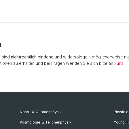
n
e sind
nicht
rechtlich bindend
und widerspiegeln möglicherweise nic
ionen zu erhalten und bei Fragen wenden Sie sich bitte an
uns
.
Nano- & Quantenphysik
Physik 
Kosmologie & Teilchenphysik
Young T