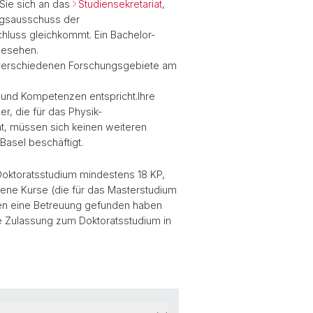
Sie sich an das
Studiensekretariat
,
ngsausschuss der
chluss gleichkommt. Ein Bachelor-
gesehen.
ie verschiedenen Forschungsgebiete am
n und Kompetenzen entspricht.Ihre
r, die für das Physik-
t, müssen sich keinen weiteren
asel beschäftigt.
Doktoratsstudium mindestens 18 KP,
ttene Kurse (die für das Masterstudium
en eine Betreuung gefunden haben
ie Zulassung zum Doktoratsstudium in