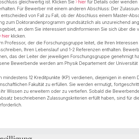
chluss gleichwertig ist. Klicken Sie
hier
für Details oder wenden 
erhalten. Für Bewerber mit einem anderen Abschluss: Der Zulassu
t entscheided von Fall zu Fall, ob der Abschluss einem Master-Abs
sung zum Doktorandenprogramm grundsätzlich als unzureichend an
gsgebiet, an dem Sie interessiert sindInformieren Sie sich über d
hier
klicken.
m Professor, der die Forschungsgruppe leitet, die Ihren Interesse
sschreiben, Ihren Lebenslauf und 1-2 Referenzen enthalten. Bewerbe
en, das der Leiter der jeweiligen Forschungsgruppe genehmigt ha
sene Bewerbende werden am Physik Departement der Universität B
mindestens 12 Kreditpunkte (KP) verdienen, diejenigen in einem 
chaftlichen Fakultät zu erfüllen. Sie werden ermutigt, fortgeschri
hr Wissen zu erweitern oder zu vertiefen. Sobald die Bewerbend
satz beschriebenen Zulassungskriterien erfüllt haben, sind für d
forderlich.
ewilligung