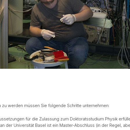
 zu werden müssen Sie folgende Schritte unternehmen:
aussetzungen für die Zulassung zum Doktoratsstudium Physik erfül
n der Universität Basel ist ein Master-Abschluss (in der Regel, abe