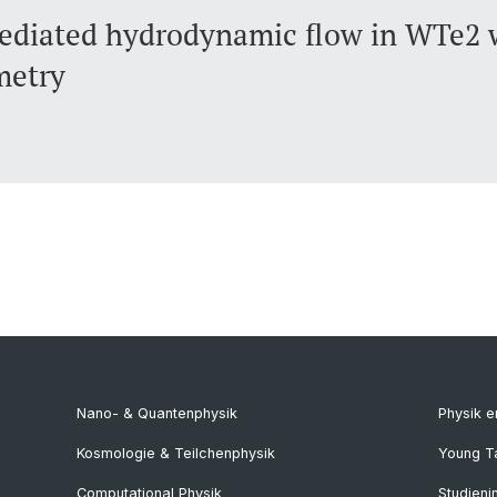
diated hydrodynamic flow in WTe2 w
metry
Nano- & Quantenphysik
Physik 
Kosmologie & Teilchenphysik
Young T
Computational Physik
Studieni