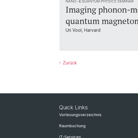
NANO- & QUANTUM PHYSICS SEMINAR
Imaging phonon-me
quantum magneto
Uri Vool, Harvard
Zurück
Quick Links
Vorlesungsverzeichnis
Raumbuchung
IT-Services