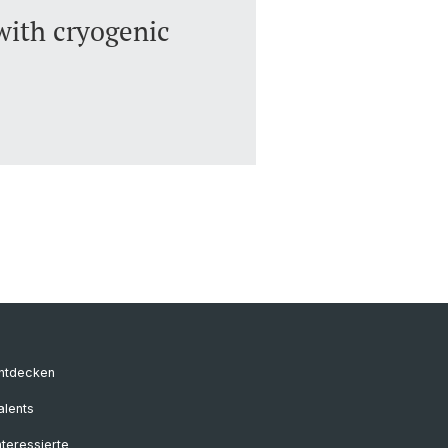
ith cryogenic
entdecken
alents
nteressierte