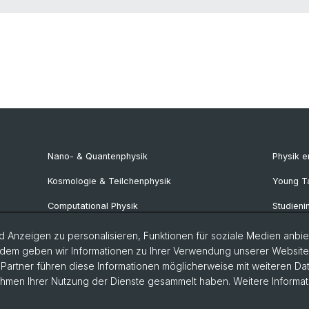
Nano- & Quantenphysik
Physik 
Kosmologie & Teilchenphysik
Young T
Computational Physik
Studieni
NCCR SPIN
SNF & E
 Anzeigen zu personalisieren, Funktionen für soziale Medien anbiet
dem geben wir Informationen zu Ihrer Verwendung unserer Website a
Basel Quantum Center
Physik B
artner führen diese Informationen möglicherweise mit weiteren D
Rahmen Ihrer Nutzung der Dienste gesammelt haben. Weitere Informat
Basel QC2 Center
Documen
Swiss Nanoscience Institute (SNI)