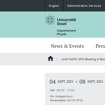
English
Administrative Services
Departement
Physik
News & Events
Per
Joint OePG-SPS Meeting in Bas
Seminare & Kolloquien
Nano- & Quantenphysik
Bachelor Physik
tunBasel
Administrative Dienste
NCCR SPIN
Schülerstudium
Management
-
04
08
SEPT. 2023
SEPT. 2023
Basel QC2 Zentrum
Honors Track im Bachelor
Dokumente & Merkblätter
Zeit:
08:00 - 17:00
Ort:
Kollegienhaus
Scientific Advisory Board
Veranstalter:
NCCR SPIN