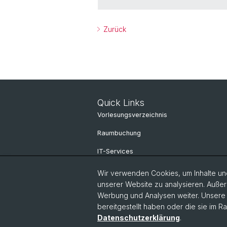
Zurück
Quick Links
Vorlesungsverzeichnis
Raumbuchung
IT-Services
Online Services
Wir verwenden Cookies, um Inhalte und
unserer Website zu analysieren. Außer
Personensuche
Werbung und Analysen weiter. Unsere P
Personen Information
bereitgestellt haben oder die sie im 
Datenschutzerklärung
.