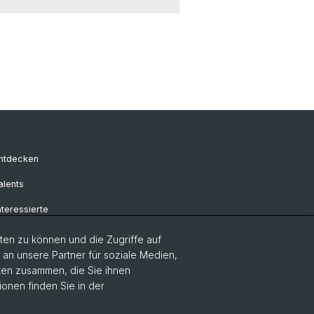
entdecken
alents
nteressierte
RC Candidates
en zu können und die Zugriffe auf
n unsere Partner für soziale Medien,
ibliothek
aten zusammen, die Sie ihnen
ionen finden Sie in der
ts & Leaflets