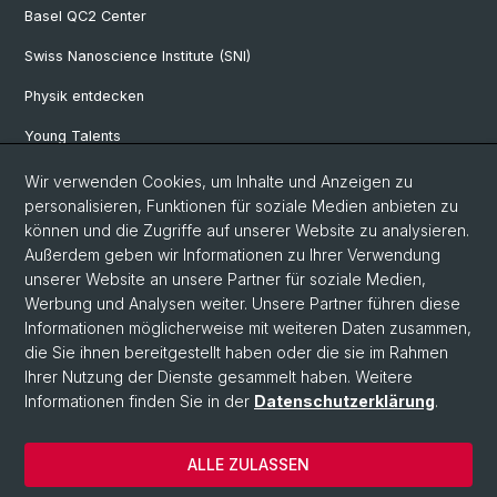
Basel QC2 Center
Swiss Nanoscience Institute (SNI)
Physik entdecken
Young Talents
Studieninteressierte
Wir verwenden Cookies, um Inhalte und Anzeigen zu
personalisieren, Funktionen für soziale Medien anbieten zu
SNF & ERC Candidates
können und die Zugriffe auf unserer Website zu analysieren.
Außerdem geben wir Informationen zu Ihrer Verwendung
Physik Bibliothek
unserer Website an unsere Partner für soziale Medien,
Documents & Leaflets
Werbung und Analysen weiter. Unsere Partner führen diese
Informationen möglicherweise mit weiteren Daten zusammen,
die Sie ihnen bereitgestellt haben oder die sie im Rahmen
Ihrer Nutzung der Dienste gesammelt haben. Weitere
© Universität Basel
Informationen finden Sie in der
Datenschutzerklärung
.
Datenschutzerklärung
Naturwissenschaftliche Fakultät
ALLE ZULASSEN
Home