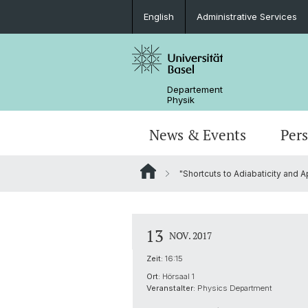
English
Administrative Services
Departement
Physik
News & Events
Per
"Shortcuts to Adiabaticity and 
Seminare & Kolloquien
Nano- & Quantenphysik
Bachelor Physik
tunBasel
Administrative Dienste
NCCR SPIN
Schülerstudium
Management
13
NOV. 2017
Basel QC2 Zentrum
Honors Track im Bachelor
Dokumente & Merkblätter
Zeit:
16:15
Ort:
Hörsaal 1
Scientific Advisory Board
Veranstalter:
Physics Department