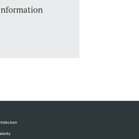
Information
entdecken
alents