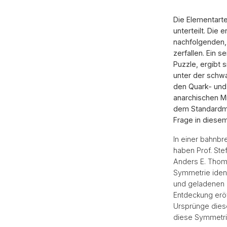
Die Elementarte
unterteilt. Die
nachfolgenden,
zerfallen. Ein 
Puzzle, ergibt
unter der schwa
den Quark- un
anarchischen M
dem Standardmod
Frage in diesem
In einer bahnbr
haben Prof. St
Anders E. Thom
Symmetrie ident
und geladenen L
Entdeckung erö
Ursprünge dies
diese Symmetri