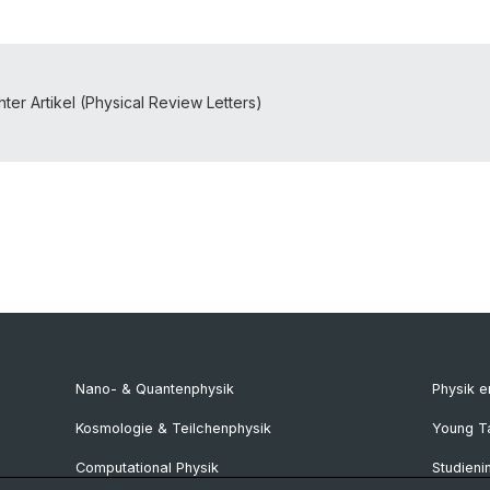
hter Artikel (Physical Review Letters)
Nano- & Quantenphysik
Physik 
Kosmologie & Teilchenphysik
Young T
Computational Physik
Studieni