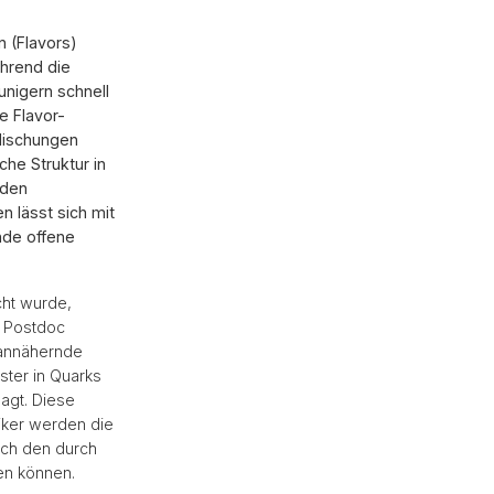
n (Flavors)
ährend die
nigern schnell
e Flavor-
Mischungen
he Struktur in
 den
 lässt sich mit
nde offene
cht wurde,
n Postdoc
 annähernde
ster in Quarks
sagt. Diese
iker werden die
ach den durch
en können.