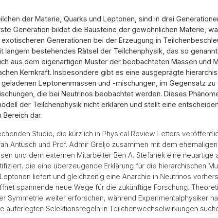
ilchen der Materie, Quarks und Leptonen, sind in drei Generatione
 erste Generation bildet die Bausteine der gewöhnlichen Materie, w
 exotischeren Generationen bei der Erzeugung in Teilchenbeschleu
seit langem bestehendes Rätsel der Teilchenphysik, das so genannt
 sich aus dem eigenartigen Muster der beobachteten Massen und 
chen Kernkraft. Insbesondere gibt es eine ausgeprägte hierarchisc
d geladenen Leptonenmassen und -mischungen, im Gegensatz zu
ischungen, die bei Neutrinos beobachtet werden. Dieses Phänomen
ell der Teilchenphysik nicht erklären und stellt eine entscheide
 Bereich dar.
echenden Studie, die kürzlich in Physical Review Letters veröffentli
efan Antusch und Prof. Admir Greljo zusammen mit dem ehemalige
sen und dem externen Mitarbeiter Ben A. Stefanek eine neuartige
ifiziert, die eine überzeugende Erklärung für die hierarchischen Mu
eptonen liefert und gleichzeitig eine Anarchie in Neutrinos vorher
ffnet spannende neue Wege für die zukünftige Forschung. Theoret
er Symmetrie weiter erforschen, während Experimentalphysiker n
e auferlegten Selektionsregeln in Teilchenwechselwirkungen such