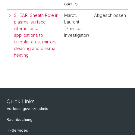
(KAT. 1)
SHEAR: Sheath Role in
Marot,
Abgeschlossen
plasma-surface
Laurent
interactions:
(Principal
applications to
Investigator)
unipolar arcs, mirrors
cleaning and plasma
heating
Quick Links
Vorlesungsverzeichnis
Raumbuchung
IT-Services