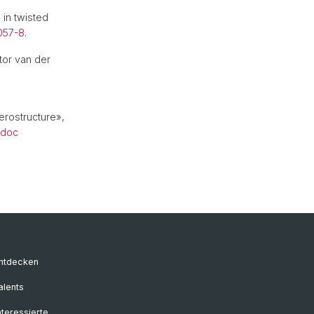
 in twisted
057-8
.
tor van der
erostructure»,
doc
entdecken
alents
nteressierte