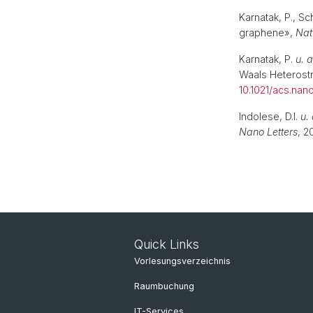
Karnatak, P., S
graphene»,
Nat
Karnatak, P.
u. a
Waals Heterost
10.1021/acs.nan
Indolese, D.I.
u. 
Nano Letters
, 2
Quick Links
Vorlesungsverzeichnis
Raumbuchung
IT-Services