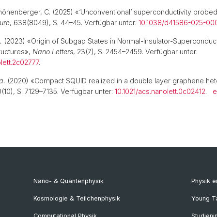
chönenberger, C. (2025) «‘Unconventional’ superconductivity probed
ure
, 638(8049), S. 44–45. Verfügbar unter:
10.1038/d41586-025-00
.
(2023) «Origin of Subgap States in Normal-Insulator-Superconduc
ructures»,
Nano Letters
, 23(7), S. 2454–2459. Verfügbar unter:
olett.2c02777
.
a.
(2020) «Compact SQUID realized in a double layer graphene het
0(10), S. 7129–7135. Verfügbar unter:
10.1021/acs.nanolett.0c02412
.
e
Nano- & Quantenphysik
Physik 
Kosmologie & Teilchenphysik
Young T
Computational Physik
Studieni