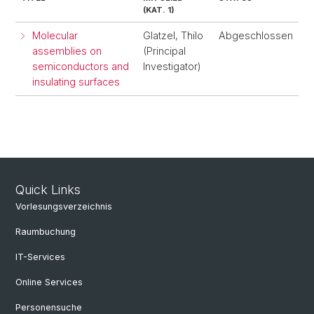
(KAT. 1)
Molecular
Glatzel, Thilo
Abgeschlossen
assemblies on
(Principal
semiconductors and
Investigator)
insulating surfaces
Quick Links
Vorlesungsverzeichnis
Raumbuchung
IT-Services
Online Services
Personensuche