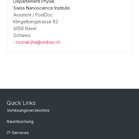
Departement Physik
Swiss Nanoscience Institute
Assistent / PostDoc
Klingelbergstrasse 82
4056 Basel
Schweiz
rounak.jha@unibas.ch
Quick Links
Vorlesungsverzeichnis
Raumbuchung
IT-Services