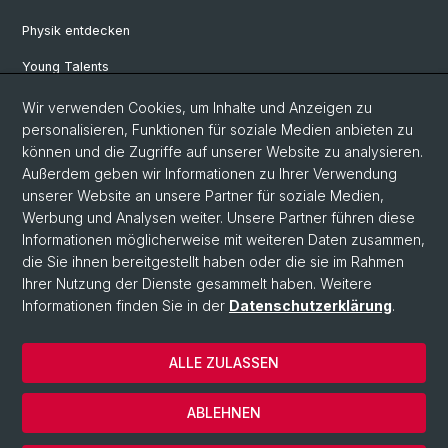
Physik entdecken
Young Talents
Studieninteressierte
Wir verwenden Cookies, um Inhalte und Anzeigen zu
personalisieren, Funktionen für soziale Medien anbieten zu
SNF & ERC Candidates
können und die Zugriffe auf unserer Website zu analysieren.
Außerdem geben wir Informationen zu Ihrer Verwendung
Physik Bibliothek
unserer Website an unsere Partner für soziale Medien,
Documents & Leaflets
Werbung und Analysen weiter. Unsere Partner führen diese
Informationen möglicherweise mit weiteren Daten zusammen,
die Sie ihnen bereitgestellt haben oder die sie im Rahmen
Ihrer Nutzung der Dienste gesammelt haben. Weitere
© Universität Basel
Informationen finden Sie in der
Datenschutzerklärung
.
Datenschutzerklärung
Naturwissenschaftliche Fakultät
ALLE ZULASSEN
Home
Impressum
ABLEHNEN
Kontakt